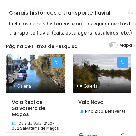
Naveg
Princip
Canais históricos e transporte fluvial
Iníci
Inclui os canais históricos e outros equipamentos li
transporte fluvial (cais, estalagens, estaleiros, etc.)
Mapa F
Página de Filtros de Pesquisa
Galeria
Galeria
Vala Real de
Vala Nova
Salvaterra de
N118 2130, Benavente
Magos
Cais da Vala, 2120-
052 Salvaterra de Magos
Canais