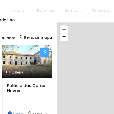
ação
al
o
Locais
Roteiros
Temas
Pessoas
gados ao
+
−
Reiniciar mapa
lutuante
Galeria
Palácio das Obras
Novas
Canais
Azambuja